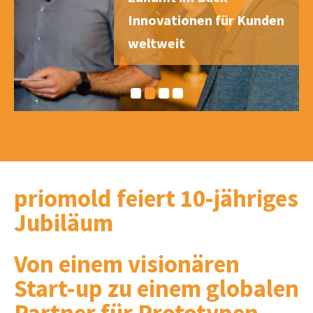
Innovationen für Kunden
weltweit
priomold feiert 10-jähriges
Jubiläum
Von einem visionären
Start-up zu einem globalen