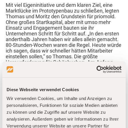
Mit viel Eigeninitiative und dem klaren Ziel, eine
Marktlücke im Prototypenbau zu schließen, legten
Thomas und Moritz den Grundstein für priomold.
Ohne großes Startkapital, aber mit umso mehr
Einsatz und Engagement bauten sie ihr
Unternehmen Schritt für Schritt auf. „In den ersten
anderthalb Jahren haben wir alles allein gemacht.
80-Stunden-Wochen waren die Regel. Heute würde
ich sagen, dass wir schneller hätten Mitarbeiter
einstellen sollen,“ so Thomas. Die größte
Herausforderung für Schönbucher: „Am Anfang
haben wir alles selbst gemacht. Als wir 10
Mitarbeiter hatten, stand ich noch mit an der
Maschine, habe Angebote geschrieben. Vieles
muss man nach und nach loslassen, und man
Diese Webseite verwendet Cookies
ändert in einigen Jahren einige Male seine Rolle im
Unternehmen.“
Wir verwenden Cookies, um Inhalte und Anzeigen zu
personalisieren, Funktionen für soziale Medien anbieten
Das schnelle Wachstum erfordert zwar einen
zu können und die Zugriffe auf unsere Website zu
stetigen Zulauf an neuen Beschäftigten, doch hierin
sieht Schönbucher auch einen Vorteil. „Mit den
analysieren. Außerdem geben wir Informationen zu Ihrer
neuen Mitarbeitern bekommen wir auch immer
Verwendung unserer Website an unsere Partner für