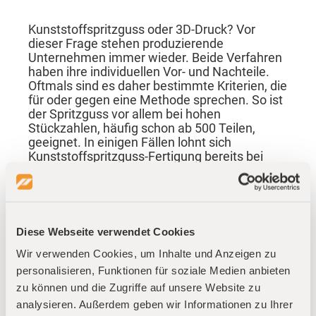
Kunststoffspritzguss oder 3D-Druck? Vor
dieser Frage stehen produzierende
Unternehmen immer wieder. Beide Verfahren
haben ihre individuellen Vor- und Nachteile.
Oftmals sind es daher bestimmte Kriterien, die
für oder gegen eine Methode sprechen. So ist
der Spritzguss vor allem bei hohen
Stückzahlen, häufig schon ab 500 Teilen,
geeignet. In einigen Fällen lohnt sich
Kunststoffspritzguss-Fertigung bereits bei
kleineren Stückzahlen. Er bietet Anwendern
zudem eine sehr hohe Oberflächengüte und
eine fast endlose Auswahl an Kunststoffen.
Der 3D-Druck ist hingegen ideal für komplexe
Prototypen, Anpassungen und einzelne
Diese Webseite verwendet Cookies
Kunststoffteile. Und auch wenn Sie ein
Wir verwenden Cookies, um Inhalte und Anzeigen zu
mechanisch belastbares Teil innerhalb von
drei Tagen benötigen, ist der 3D-Druck für
personalisieren, Funktionen für soziale Medien anbieten
gewöhnlich die bessere Wahl.
zu können und die Zugriffe auf unsere Website zu
analysieren. Außerdem geben wir Informationen zu Ihrer