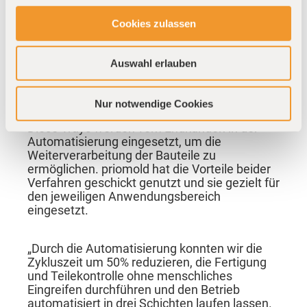
additiven Fertigung aus PA12 SLS 3D-
gedruckt. Damit die Greifer präzise arbeiten
Cookies zulassen
und die Spritzgussteile nicht beschädigen,
wurden sowohl Greifer als auch Teile-
Aufnahmen im Nachgang chemisch geglättet.
Auswahl erlauben
Die Trays, die speziell für bestimmte Teile
hergestellt werden, werden in großen
Stückzahlen von 2.000 Stück benötigt und
Nur notwendige Cookies
daher im Spritzgussverfahren produziert.
Diese Trays werden vom Endkunden in der
Automatisierung eingesetzt, um die
Weiterverarbeitung der Bauteile zu
ermöglichen. priomold hat die Vorteile beider
Verfahren geschickt genutzt und sie gezielt für
den jeweiligen Anwendungsbereich
eingesetzt.
„Durch die Automatisierung konnten wir die
Zykluszeit um 50% reduzieren, die Fertigung
und Teilekontrolle ohne menschliches
Eingreifen durchführen und den Betrieb
automatisiert in drei Schichten laufen lassen.