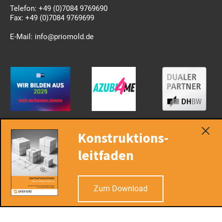
Telefon:
+49 (0)7084 9769690
Fax:
+49 (0)7084 9769699
E-Mail:
info@priomold.de
Rechtliches
Konstruktions-
Datenschutz
Impressum
leitfaden
Hinweisgeberschutz
AGB
Nützliches
Zum Download
Karriere
Feedback
Anfrage
FAQ
Kontakt