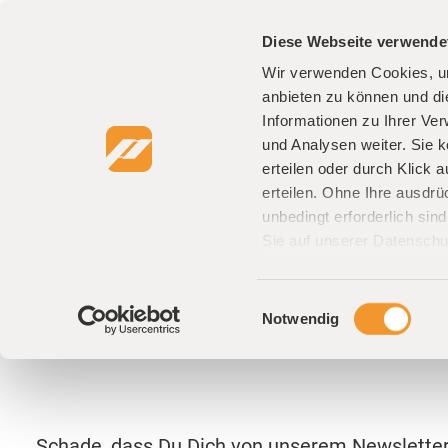
Diese Webseite verwende
UNTERNEHMEN
LEISTUNGEN
REFERE
Wir verwenden Cookies, um
anbieten zu können und di
Informationen zu Ihrer Ve
und Analysen weiter. Sie k
erteilen oder durch Klick 
erteilen. Ohne Ihre ausdrü
unbedingt erforderlich sin
Deine Abmel
Sie auf unserer Datenschu
Newsletter
Einwilligungsauswahl
Notwendig
Schade, dass Du Dich von unserem Newslette