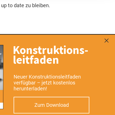
up to date zu bleiben.
Konstruktions-
leitfaden
Nützliches
Neuer Konstruktionsleitfaden
verfügbar – jetzt kostenlos
Karriere
Feedback
herunterladen!
Anfrage
FAQ
Kontakt
Zum Download