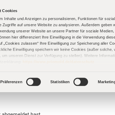
t Cookies
DE
NZEN
KONTAKT
 Inhalte und Anzeigen zu personalisieren, Funktionen für sozia
e Zugriffe auf unsere Website zu analysieren. Außerdem geben w
rwendung unserer Website an unsere Partner für soziale Medien
önnen hier differenziert Ihre Einwilligung in die Verwendung dies
auf „Cookies zulassen“ Ihre Einwilligung zur Speicherung aller C
ckliche Einwilligung speichern wir keine Cookies (außer solche,
d, um unseren Dienst zur Verfügung zu stellen). Weitere Informat
dung vom pri
tzerklärung:
https://www.priomold.de/datenschutz
Präferenzen
Statistiken
Marketin
r abgemeldet hast.