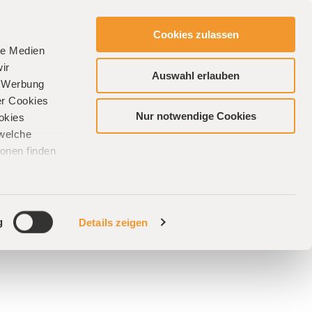
Cookies zulassen
ANFRAGE
le Medien
ir
Auswahl erlauben
, Werbung
er Cookies
Nur notwendige Cookies
ookies
 welche
ionen finden
omold
g
Details zeigen